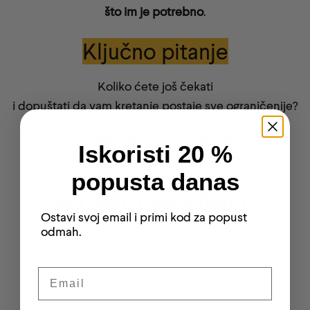
što im je potrebno
.
Ključno pitanje
Koliko ćete još čekati
i dopuštati da vam kretanje postaje sve ograničenije?
👉
Rješenje nisu nove tablete.
Iskoristi 20 %
Rješenje je prirodna potpora u pravom trenutku.
popusta danas
Što kažu naši klijenti…
Ostavi svoj email i primi kod za popust
odmah.
Email
“⭐️⭐️⭐️⭐️⭐️