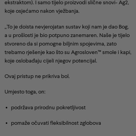
ekstraktom). I samo tijelo proizvodi slične snovi- Ag2,
koje osjećamo nakon vježbanja.
„To je doista nevjerojatan sustav koji nam je dao Bog,
a u prošlosti je bio potpuno zanemaren. Naše je tijelo
stvoreno da si pomogne biljnim spojevima, zato
trebamo rješenje kao što su Agrosloven™ smole i kapi,
koje oslobađaju cijeli njegov potencijal.
Ovaj pristup ne prikriva bol.
Umjesto toga, on:
podržava prirodnu pokretljivost
pomaže očuvati fleksibilnost zglobova