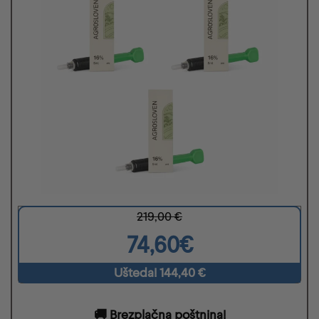
219,00 €
74,60€
Ušteda! 144,40 €
🚚
Brezplačna poštnina!