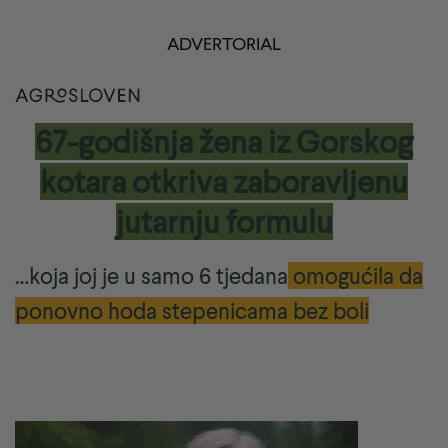
ADVERTORIAL
67-godišnja žena iz Gorskog
kotara otkriva zaboravljenu
jutarnju formulu
…koja joj je u samo 6 tjedana
omogućila da
ponovno hoda stepenicama bez boli