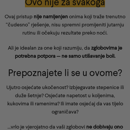
Ovo nije za svakoga
Ovaj pristup
nije namijenjen
onima koji traže trenutno
“čudesno” rješenje, nisu spremni promijeniti jutarnju
rutinu ili očekuju rezultate preko noći.
Ali je idealan za one koji razumiju, da
zglobovima je
potrebna potpora — ne samo utišavanje boli.
Prepoznajete li se u ovome?
Ujutro osjećate ukočenost? Izbjegavate stepenice ili
duže šetnje? Osjećate napetost u koljenima,
kukovima ili ramenima? Ili imate osjećaj da vas tijelo
ograničava?
…vrlo je vjerojatno da vaši zglobovi
ne dobivaju ono