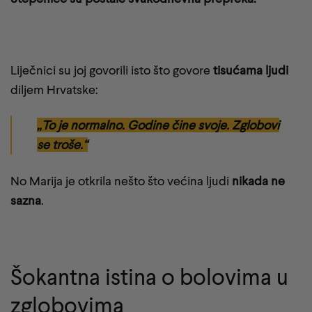
Liječnici su joj govorili isto što govore
tisućama ljudi
diljem Hrvatske:
„To je normalno. Godine čine svoje. Zglobovi
se troše.“
No Marija je otkrila nešto što većina ljudi
nikada ne
sazna
.
Šokantna istina o bolovima u
zglobovima