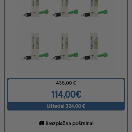
438,00 €
114,00€
Ušteda! 324,00 €
🚚
Brezplačna poštnina!