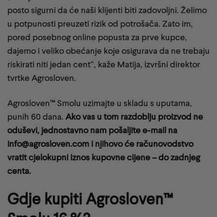
posto sigurni da će naši klijenti biti zadovoljni. Želimo
u potpunosti preuzeti rizik od potrošača. Zato im,
pored posebnog online popusta za prve kupce,
dajemo i veliko obećanje koje osigurava da ne trebaju
riskirati niti jedan cent“, kaže Matija, izvršni direktor
tvrtke Agrosloven.
Agrosloven™ Smolu uzimajte u skladu s uputama,
punih 60 dana.
Ako vas u tom razdoblju proizvod ne
oduševi, jednostavno nam pošaljite e-mail na
info@agrosloven.com i njihovo će računovodstvo
vratit cjelokupni iznos kupovne cijene – do zadnjeg
centa.
Gdje kupiti Agrosloven™