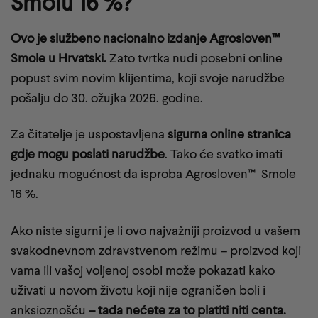
Smolu 16 %?
Ovo je službeno nacionalno izdanje Agrosloven™
Smole u Hrvatski.
Zato tvrtka nudi posebni online
popust svim novim klijentima, koji svoje narudžbe
pošalju do 30. ožujka 2026. godine.
Za čitatelje je uspostavljena
sigurna online stranica
gdje mogu poslati narudžbe
. Tako će svatko imati
jednaku mogućnost da isproba Agrosloven™ Smole
16 %.
Ako niste sigurni je li ovo najvažniji proizvod u vašem
svakodnevnom zdravstvenom režimu – proizvod koji
vama ili vašoj voljenoj osobi može pokazati kako
uživati ​​u novom životu koji nije ograničen boli i
anksioznošću
– tada nećete za to platiti niti centa.