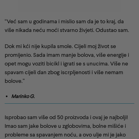
“Već sam u godinama i mislio sam da je to kraj, da
više nikada neću moći stvarno živjeti. Odustao sam.
Dok mi kći nije kupila smole. Cijeli moj život se
promijenio. Sada imam manje bolova, više energije i
opet mogu voziti bicikl i igrati se s unucima. Više ne
spavam cijeli dan zbog iscrpljenosti i više nemam
bolove.”
Marinko G.
Isprobao sam više od 50 proizvoda i ovaj je najbolji!
Imao sam jake bolove u zglobovima, bolne mišiće i
probleme sa spavanjem noću, a ovo ulje mi je jako