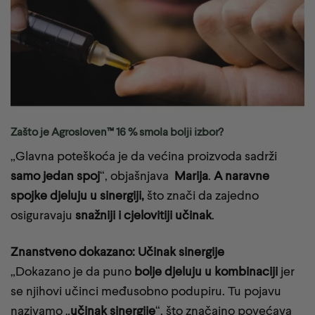
Zašto je Agrosloven™ 16 % smola bolji izbor?
„Glavna poteškoća je da većina proizvoda sadrži
samo jedan spoj
“, objašnjava
Marija
.
A naravne
spojke djeluju u sinergiji,
što znači da zajedno
osiguravaju
snažniji i cjelovitiji učinak
.
Znanstveno dokazano: Učinak sinergije
„Dokazano je da puno
bolje djeluju u kombinaciji
jer
se njihovi učinci međusobno podupiru. Tu pojavu
nazivamo „
učinak sinergije
“, što značajno povećava