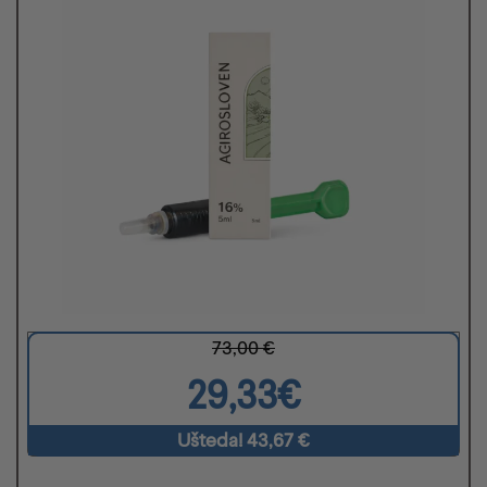
73,00 €
29,33€
Ušteda! 43,67 €