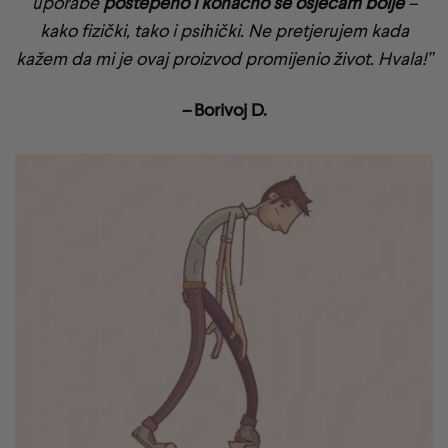
uporabe
postepeno i konačno se osjećam bolje
–
kako fizički, tako i psihički. Ne pretjerujem kada
kažem da mi je ovaj proizvod promijenio život. Hvala!”
–
Borivoj D.