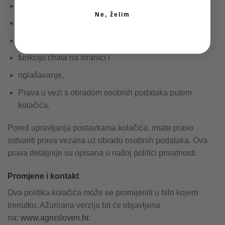
praćenje i održavanje košarice,
Ne, želim
slanje poruka o nedovršenim kupnjama,
funkcionalnost video sadržaja,
funkciju chata na stranici i
oglašavanje,
Prava u vezi s obradom osobnih podataka putem
kolačića.
Pored upravljanja postavkama kolačića, imate pravo
ostvariti prava vezana uz obradu osobnih podataka. Ova
prava detaljnije su opisana u našoj politici privatnosti.
Promjene i kontakt
Ova politika kolačića može se promijeniti u bilo kojem
trenutku. Ažurirana verzija bit će objavljena
na:
www.agrosloven.hr
.