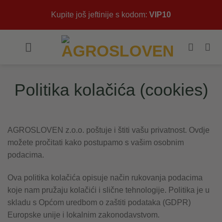
Skip
Kupite još jeftinije s kodom:
VIP10
to
content
Politika kolačića (cookies)
AGROSLOVEN z.o.o. poštuje i štiti vašu privatnost. Ovdje
možete pročitati kako postupamo s vašim osobnim
podacima.
Ova politika kolačića opisuje način rukovanja podacima
koje nam pružaju kolačići i slične tehnologije. Politika je u
skladu s Općom uredbom o zaštiti podataka (GDPR)
Europske unije i lokalnim zakonodavstvom.