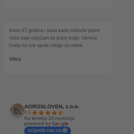
Imam 87 godina i sada kada redovito pijem
Vaše kapi osjećam se puno bolje. Iskrena
hvala za sve upute i brigu za mene.
Vilica
AGROSLOVEN, z.o.o.
4.5
Na temelju 20 recenzija
powered by
G
o
o
g
l
e
ocijenite nas na