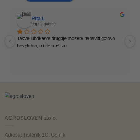
Pita L
prije 2 godine
Takve lubrikante drugdje možete nabaviti gotovo 
S
besplatno, a i domaći su.
AGROSLOVEN z.o.o.
Adresa: Trstenik 1C, Golnik