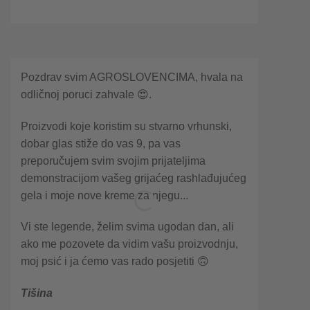
Pozdrav svim AGROSLOVENCIMA, hvala na
odličnoj poruci zahvale 😍.
Proizvodi koje koristim su stvarno vrhunski,
dobar glas stiže do vas 9, pa vas
preporučujem svim svojim prijateljima
demonstracijom vašeg grijaćeg rashlađujućeg
gela i moje nove kreme za njegu...
Vi ste legende, želim svima ugodan dan, ali
ako me pozovete da vidim vašu proizvodnju,
moj psić i ja ćemo vas rado posjetiti 🙃
Tišina