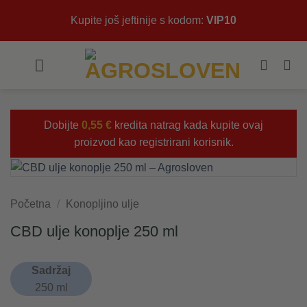
Skip
Kupite još jeftinije s kodom:
VIP10
to
content
Dobijte
0,55
€
kredita natrag kada kupite ovaj
proizvod kao registrirani korisnik.
Početna
/
Konopljino ulje
CBD ulje konoplje 250 ml
Sadržaj
250 ml