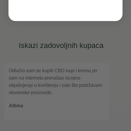
Iskazi zadovoljnih kupaca
Odlučio sam se kupiti CBD kapi i kremu jer
sam na internetu pronašao iscrpno
objašnjenje o korištenju i zato što podržavam
slovenske proizvode.
Albina