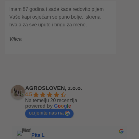
Imam 87 godina i sada kada redovito pijem
Vaše kapi osjećam se puno bolje. Iskrena
hvala za sve upute i brigu za mene.
Vilica
AGROSLOVEN, z.o.o.
4.5
Na temelju 20 recenzija
powered by
G
o
o
g
l
e
ocijenite nas na
Pita L