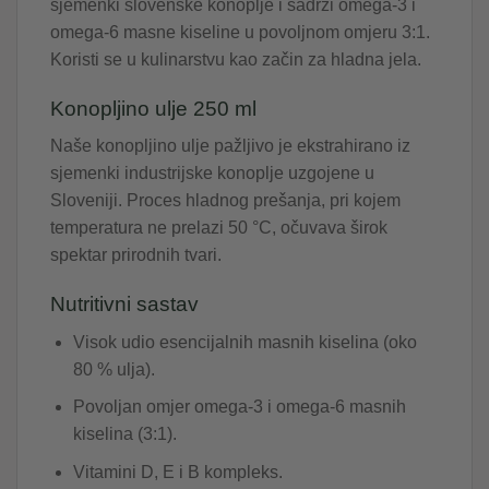
sjemenki slovenske konoplje i sadrži omega-3 i
omega-6 masne kiseline u povoljnom omjeru 3:1.
Koristi se u kulinarstvu kao začin za hladna jela.
Konopljino ulje 250 ml
Naše konopljino ulje pažljivo je ekstrahirano iz
sjemenki industrijske konoplje uzgojene u
Sloveniji. Proces hladnog prešanja, pri kojem
temperatura ne prelazi 50 °C, očuvava širok
spektar prirodnih tvari.
Nutritivni sastav
Visok udio esencijalnih masnih kiselina (oko
80 % ulja).
Povoljan omjer omega-3 i omega-6 masnih
kiselina (3:1).
Vitamini D, E i B kompleks.