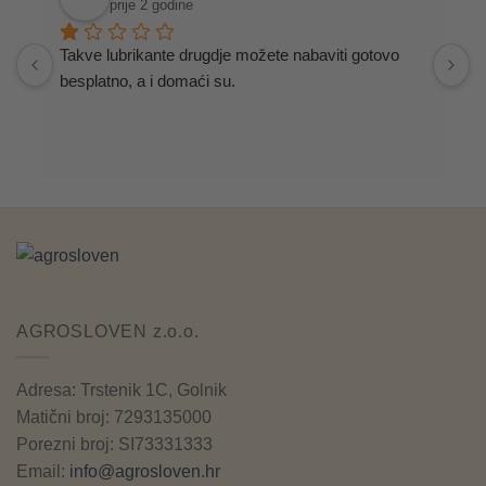
prije 2 godine
Takve lubrikante drugdje možete nabaviti gotovo 
S
besplatno, a i domaći su.
AGROSLOVEN z.o.o.
Adresa: Trstenik 1C, Golnik
Matični broj: 7293135000
Porezni broj: SI73331333
Email:
info@agrosloven.hr