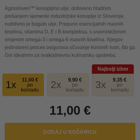
Agrosloven™ konopljino ulje, dobiveno hladnim
prešanjem sjemenki industrijske konoplje iz Slovenije,
nutritivno je bogato ulje. Prepuno esencijalnih masnih
kiselina, vitamina D, E i B-kompleksa, s uravnoteženim
omjerom omega-3 i omega-6 masnih kiselina. Njegov
jedinstveni proces osigurava očuvanje korisnih tvari, što ga
čini idealnim za svakodnevnu kulinarsku upotrebu.
11,00
€
9,90
€
9,35
€
1
2
3
po
po
po
komadu
komadu
komadu
11,00
€
DODAJ U KOŠARICU