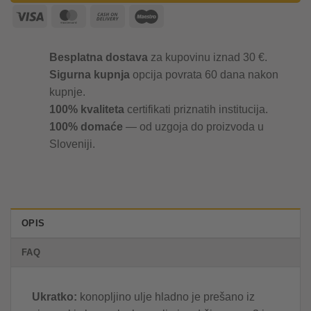
Visa
MasterCard
Cash
Maestro
On
Delivery
Besplatna dostava
za kupovinu iznad 30 €.
Sigurna kupnja
opcija povrata 60 dana nakon
kupnje.
100% kvaliteta
certifikati priznatih institucija.
100% domaće
— od uzgoja do proizvoda u
Sloveniji.
OPIS
FAQ
Ukratko:
konopljino ulje hladno je prešano iz