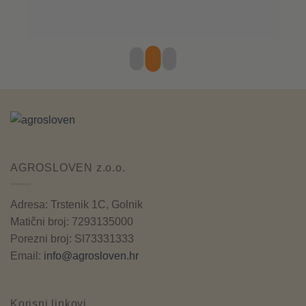
AGROSLOVEN z.o.o.
Adresa: Trstenik 1C, Golnik
Matični broj: 7293135000
Porezni broj: SI73331333
Email:
info@agrosloven.hr
Korisni linkovi