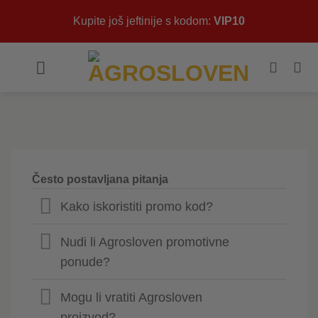
Skip
Kupite još jeftinije s kodom:
VIP10
to
content
Često postavljana pitanja
Kako iskoristiti promo kod?
Nudi li Agrosloven promotivne
ponude?
Mogu li vratiti Agrosloven
proizvod?