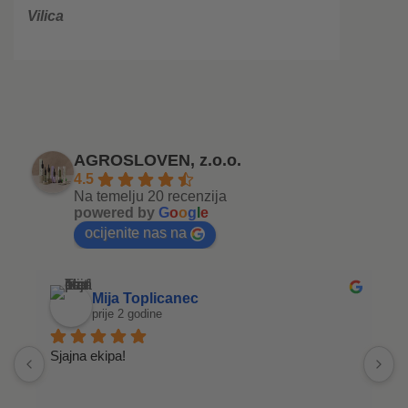
Vilica
AGROSLOVEN, z.o.o.
4.5
Na temelju 20 recenzija
powered by
G
o
o
g
l
e
ocijenite nas na
Mija Toplicanec
prije 2 godine
Sjajna ekipa!
S