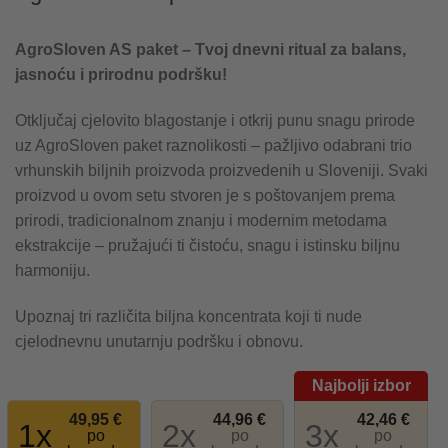
AgroSloven AS paket – Tvoj dnevni ritual za balans,
jasnoću i prirodnu podršku!
Otključaj cjelovito blagostanje i otkrij punu snagu prirode
uz AgroSloven paket raznolikosti – pažljivo odabrani trio
vrhunskih biljnih proizvoda proizvedenih u Sloveniji. Svaki
proizvod u ovom setu stvoren je s poštovanjem prema
prirodi, tradicionalnom znanju i modernim metodama
ekstrakcije – pružajući ti čistoću, snagu i istinsku biljnu
harmoniju.
Upoznaj tri različita biljna koncentrata koji ti nude
cjelodnevnu unutarnju podršku i obnovu.
49,95
€
44,96
€
42,46
€
1
2
3
po
po
po