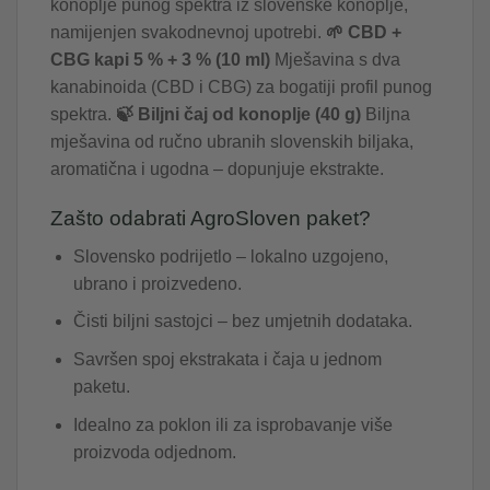
konoplje punog spektra iz slovenske konoplje,
namijenjen svakodnevnoj upotrebi.
🌱 CBD +
CBG kapi 5 % + 3 % (10 ml)
Mješavina s dva
kanabinoida (CBD i CBG) za bogatiji profil punog
spektra.
🍃 Biljni čaj od konoplje (40 g)
Biljna
mješavina od ručno ubranih slovenskih biljaka,
aromatična i ugodna – dopunjuje ekstrakte.
Zašto odabrati AgroSloven paket?
Slovensko podrijetlo – lokalno uzgojeno,
ubrano i proizvedeno.
Čisti biljni sastojci – bez umjetnih dodataka.
Savršen spoj ekstrakata i čaja u jednom
paketu.
Idealno za poklon ili za isprobavanje više
proizvoda odjednom.