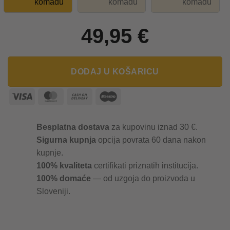
komadu
komadu
komadu
49,95
€
DODAJ U KOŠARICU
Visa
MasterCard
Cash
Maestro
On
Delivery
Besplatna dostava
za kupovinu iznad 30 €.
Sigurna kupnja
opcija povrata 60 dana nakon
kupnje.
100% kvaliteta
certifikati priznatih institucija.
100% domaće
— od uzgoja do proizvoda u
Sloveniji.