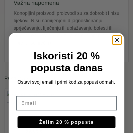
Važna napomena
Konopljini proizvodi proizvodi su za dobrobit i nisu
lijekovi. Nisu namijenjeni dijagnosticiranju,
sprječavanju, liječenju ili ublažavanju bolesti ili
zdravstvenih stanja. Za zdravstvena pitanja
obratite se liječniku.
Iskoristi 20 %
popusta danas
POVEZANI PROIZVODI
Ostavi svoj email i primi kod za popust odmah.
Email
PAKETI
AgroSloven VIP
Želim 20 % popusta
paket
69,95
€