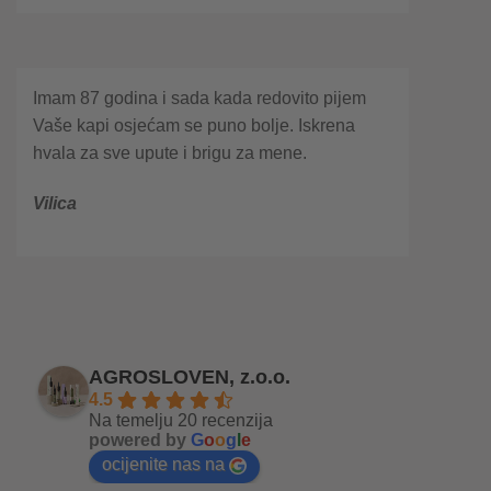
Imam 87 godina i sada kada redovito pijem
Vaše kapi osjećam se puno bolje. Iskrena
hvala za sve upute i brigu za mene.
Vilica
AGROSLOVEN, z.o.o.
4.5
Na temelju 20 recenzija
powered by
G
o
o
g
l
e
ocijenite nas na