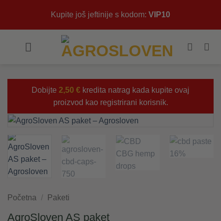
Skip
Kupite još jeftinije s kodom:
VIP10
to
content
Dobijte
2,50
€
kredita natrag kada kupite ovaj
proizvod kao registrirani korisnik.
Početna
/
Paketi
AgroSloven AS paket