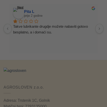
Pita L
prije 2 godine
Takve lubrikante drugdje možete nabaviti gotovo 
S
besplatno, a i domaći su.
AGROSLOVEN z.o.o.
Adresa: Trstenik 1C, Golnik
Matični broj: 7293135000