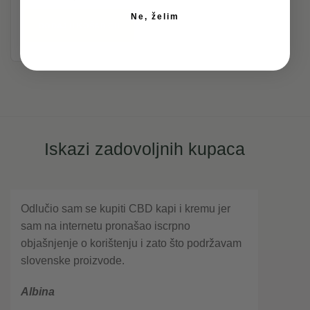
Ne, želim
DODAJ U KOŠARICU
Iskazi zadovoljnih kupaca
Odlučio sam se kupiti CBD kapi i kremu jer
sam na internetu pronašao iscrpno
objašnjenje o korištenju i zato što podržavam
slovenske proizvode.
Albina